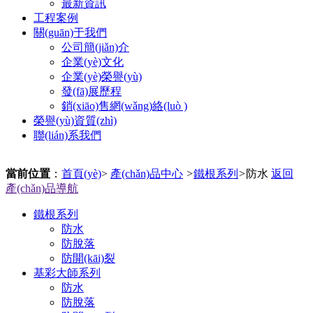
最新資訊
工程案例
關(guān)于我們
公司簡(jiǎn)介
企業(yè)文化
企業(yè)榮譽(yù)
發(fā)展歷程
銷(xiāo)售網(wǎng)絡(luò )
榮譽(yù)資質(zhì)
聯(lián)系我們
當前位置
：
首頁(yè)
>
產(chǎn)品中心
>
鐵根系列
>
防水
返回
產(chǎn)品導航
鐵根系列
防水
防脫落
防開(kāi)裂
基彩大師系列
防水
防脫落